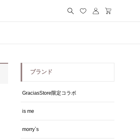




ブランド
GraciasStore限定コラボ
is me
morry`s