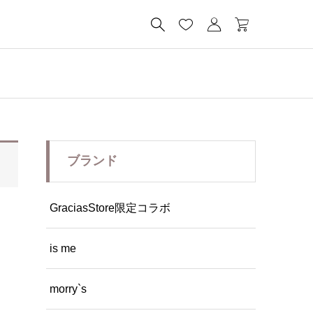




ブランド
GraciasStore限定コラボ
is me
morry`s