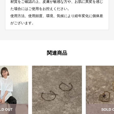
材質をご確認の上、皮膚が敏感な方や、お肌に異変を感じ
た場合にはご使用をお控えください。
使用方法、使用頻度、環境、気候により経年変化に個体差
がございます。
関連商品
LD OUT
SOLD 