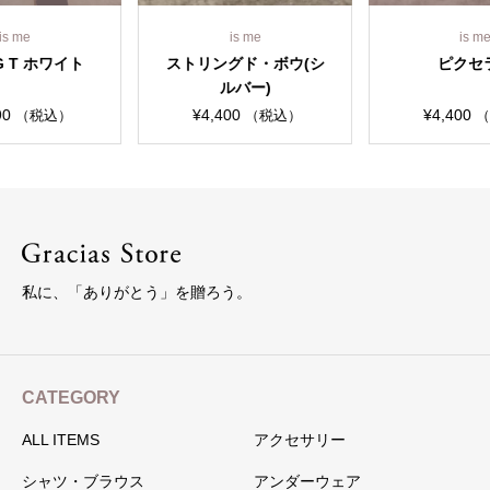
is me
is me
is m
G T ホワイト
ストリングド・ボウ(シ
ピクセ
ルバー)
90
¥
4,400
¥
4,400
（税込）
（税込）
（
私に、「ありがとう」を贈ろう。
CATEGORY
ALL ITEMS
アクセサリー
シャツ・ブラウス
アンダーウェア