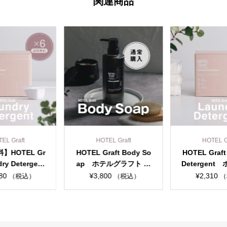
関連商品
EL Graft
HOTEL Graft
HOTEL G
】HOTEL Gr
HOTEL Graft Body So
HOTEL Graft
dry Detergent
ap ホテルグラフト ボ
Detergen
ラフト ラン
ディソープ（400ｍL）
フト ランド
80
¥
3,800
¥
2,310
（税込）
（税込）
（
ープ まとめて6
（1.3
セット