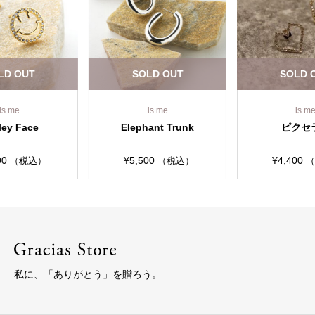
LD OUT
SOLD OUT
SOLD 
is me
is me
is m
ley Face
Elephant Trunk
ピクセ
00
¥
5,500
¥
4,400
（税込）
（税込）
（
私に、「ありがとう」を贈ろう。