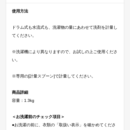
Laundry
使用方法
Detergent
ホ
ドラム式も水流式も、洗濯物の量にあわせて洗剤を計量し
テ
てください。
ル
グ
※洗濯機により異なりますので、お試しの上ご使用くださ
ラ
い。
フ
ト
※専用の[計量スプーン]で計量してください。
ラ
ン
商品詳細
ド
容量：1.3kg
リ
ー
＜お洗濯前のチェック項目＞
ソ
●お洗濯の前に、衣類の「取扱い表示」を確かめてくださ
ー