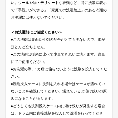
い。ウールや絹・デリケートな衣類など、特に洗濯絵表示
プ
で「手洗いができる」「家庭での洗濯禁止」のある衣類の
（1.3kg）
お洗濯には使わないでください。
個
＜お洗濯前にご確認ください＞
●この洗剤は界面活性剤の配合がとても少ないので、泡が
ほとんど立ちません。
●この洗剤は従来に比べて少量できれいに洗えます。適量
にてご使用ください。
●お洗濯の際、1カ所に偏らないように洗剤を投入してくだ
さい。
●洗剤投入ケースに洗剤を入れる場合はケースが濡れてい
ないことを確認してください。濡れていると溶け残りの原
因になることがあります。
●どうしても洗剤投入ケース内に溶け残りが発生する場合
は、ドラム内に直接洗剤を投入して洗濯を行ってくださ