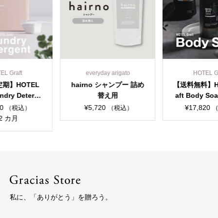
ryday arigato
HOTEL Graft
HOTEL
no シャンプー 詰め
【送料無料】HOTEL Gr
【1ヶ月定期
替え用
aft Body Soap ホテル
Graft ボ
グラフト ボディソープ
ランドリー
,720
¥
17,820
¥
4,950
（税込）
（税込）
（
まとめて6本セット
ト（約18
私に、「ありがとう」を贈ろう。