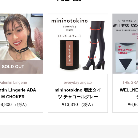
LD OUT
tin Lingerie
everyday arigato
THE GRACIA
 Lingerie ADA
mininotokino 着圧タイ
WELLNESS 
CHOKER
ツ チャコールグレー
ラッ
00
¥
13,310
¥
6,600
（税込）
（税込）
（