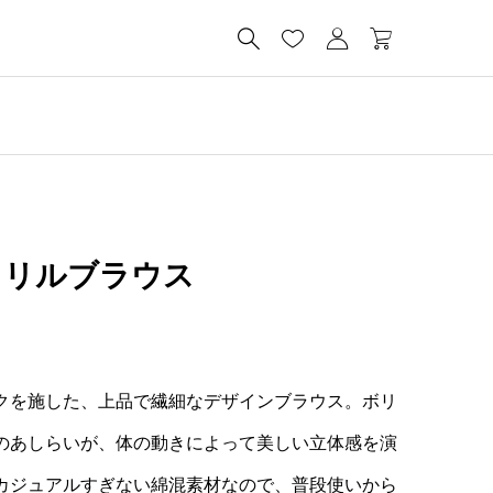




フリルブラウス
クを施した、上品で繊細なデザインブラウス。ボリ
のあしらいが、体の動きによって美しい立体感を演
カジュアルすぎない綿混素材なので、普段使いから