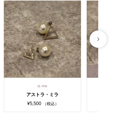
SOLD OUT
is me
ピクセラブ
ストリン
¥
4,400
（税込）