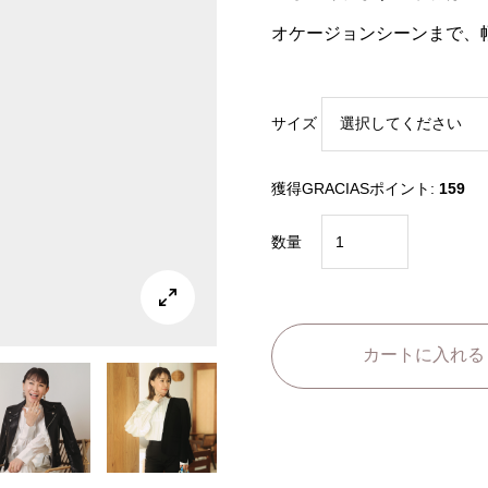
オケージョンシーンまで、
サイズ
獲得GRACIASポイント:
159
ピ
数量
ン
タ

ッ
ク
カートに入れる
袖
フ
リ
ル