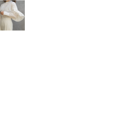
ブ
ラ
ウ
ス
個