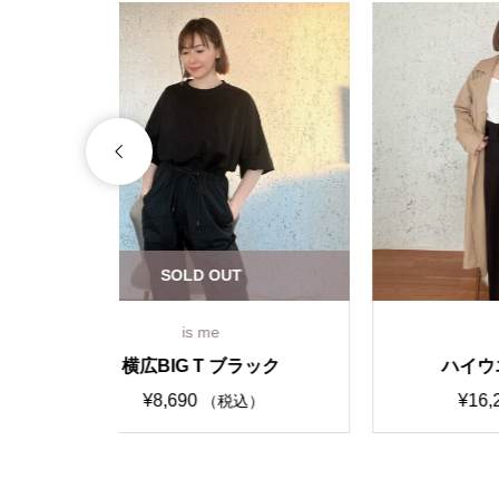
is me
ラック
ハイウエストパンツ
¥
16,280
）
（税込）