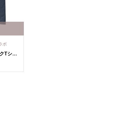
コラボ
ックTシャ
定）
）