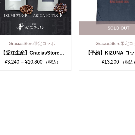
SOLD OUT
GraciasStore限定コラボ
GraciasStore限定
【受注生産】GraciasStore ×
【予約】KIZUNA ロ
びー玉キッチン ブレンドコー
ツ（6月中旬発送予
¥
3,240
–
¥
10,800
¥
13,200
（税込）
（税込
ヒー